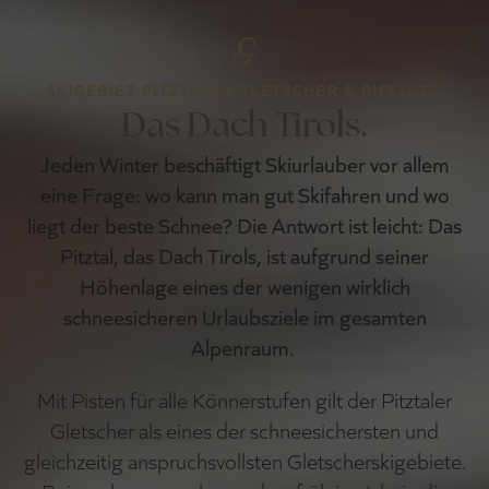
SKIGEBIET PITZTALER GLETSCHER & RIFFLSEE
Das Dach Tirols.
Jeden Winter beschäftigt Skiurlauber vor allem
eine Frage: wo kann man gut Skifahren und wo
liegt der beste Schnee? Die Antwort ist leicht: Das
Pitztal, das Dach Tirols, ist aufgrund seiner
Höhenlage eines der wenigen wirklich
schneesicheren Urlaubsziele im gesamten
Alpenraum.
Mit Pisten für alle Könnerstufen gilt der Pitztaler
Gletscher als eines der schneesichersten und
gleichzeitig anspruchsvollsten Gletscherskigebiete.