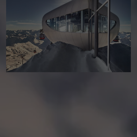
ÖSTERREICHS HÖCHSTES CAFÉ
Wildspitzbahn & Café 3440
Österreichs höchste Seilbahn, die Wildspitzbahn,
befördert Sie in wenigen Minuten über das ewige
Eis auf das Dach Tirols zum Café 3440: Tirols