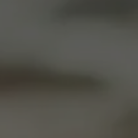
Moderne Anlagen & Komfortable Lifte bis auf
3.440 m
Höhenlage von 700m bis 3.774m mit der