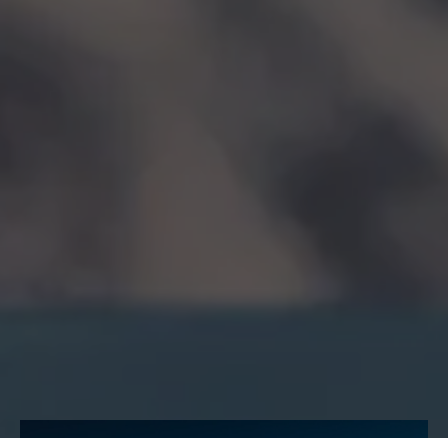
höchster Logenplatz ist ein architektonisches
Meisterwerk auf 3440 m Seehöhe, das sich am
Grad des hinteren Brunnenkogels wie eine
Schneewechte an den Berggrat anschmiegt. Als
futuristischer, kleiner Raum, thront das Gebäude
inmitten der mächtigen Gipfel der umliegenden
3000er und gibt durch seinen nach Südwesten hin
geöffneten Raum einen Einblick, Ausblick,
Weitblick in die mächtige Gletscherwelt der
Ötztaler Alpen.