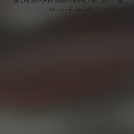
Bei uns kann man besonders früh im Jahr in die
neue Wintersaison starten.
Die ersten Schwünge im
Schnee.
68 Pistenkilometer für alle Anforderungen