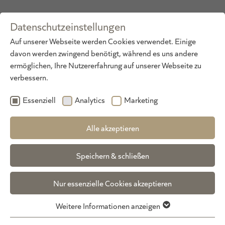
Datenschutzeinstellungen
DE
·
EN
Auf unserer Webseite werden Cookies verwendet. Einige
davon werden zwingend benötigt, während es uns andere
ermöglichen, Ihre Nutzererfahrung auf unserer Webseite zu
verbessern.
Essenziell
Analytics
Marketing
Alle akzeptieren
Allgemeine Preisinformation
Speichern & schließen
*Preise pro Person/Tag, außer Gundolfsuite
für 3 Personen/Tag, Familien- und Kuschel
Nur essenzielle Cookies akzeptieren
Suite Preis für 4 Personen/Tag.
Alle Preise inklusive Verwöhnpension,
Weitere Informationen anzeigen
exklusive Kurtaxe.