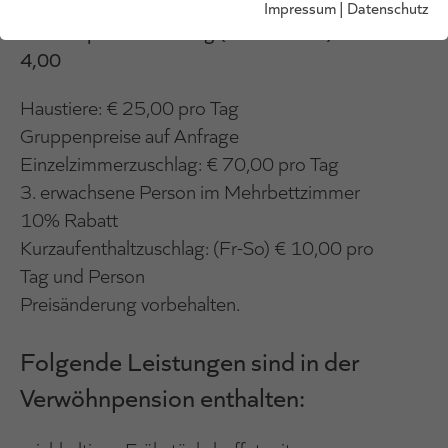
Impressum
|
Datenschutz
Kurtaxe pro Person/Tag (ab 15. Jahre): €
4,00
Haustiere: € 25,00 pro Tag
Gruppenpreise auf Anfrage
Einzelzimmerzuschlag: € 70,00 pro Tag
3. erwachsene Person im Mehrbettzimmer
10% Rabatt
Kurzaufenthaltzuschlag: (Fr-So) € 10,00 pro
Tag und Person
Preisänderung vorbehalten.
Folgende Leistungen sind in der
Verwöhnpension enthalten: