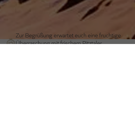
Zur Begrüßung erwartet euch eine fruchtige
Überraschung mit frischem Pitztaler
Quellwasser auf eurem Zimmer
Reichhaltiges Frühstücksbuffet mit täglich
wechselndem Thema wie Tiroler Frühstück,
Eierspeisen oder Prosecco am Morgen
Nachmittagsjause von 15:00 bis 17:00 Uhr
mit Süßspeisen, Suppen und weiteren
Köstlichkeiten vom Buffet