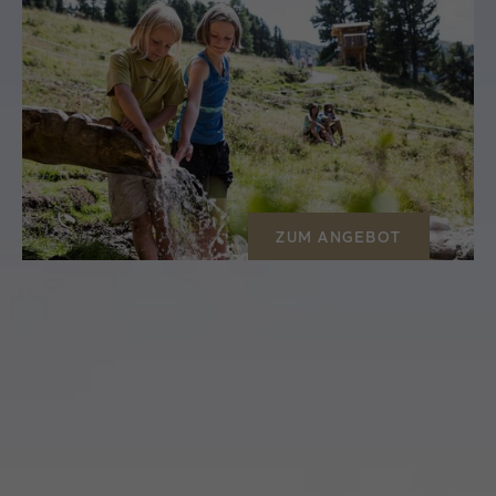
ZUM ANGEBOT
Sommerfrische am Dach
Tirols
3 Nächte
ab
€ 350,00
p.P.