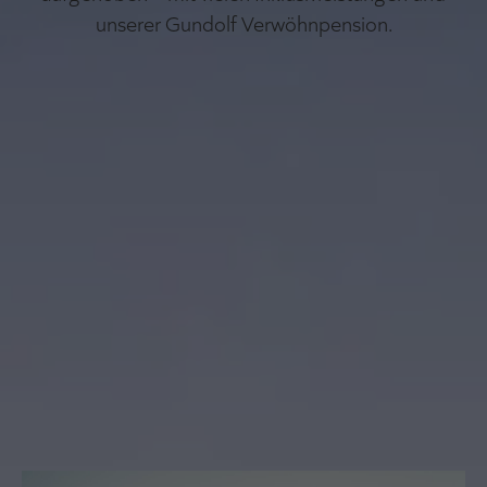
unserer Gundolf Verwöhnpension.
EUER SCHLÜSSEL ZU BESONDEREN ERLEBNISSEN.
Pitztal Sommer Card
Gültig vom 07. Juni bis 19. Oktober 2025
Mit der Pitztal Sommer Card kannst du
im Urlaub
sparen
.
Als unser Gast im Hotel Gundolf erhaltet ihr
automatisch die Pitztal Sommer Card und profitiert
ab dem ersten Urlaubstag von zahlreichen
kostenlosen und ermäßigten Angeboten.
MEHR ERFAHREN