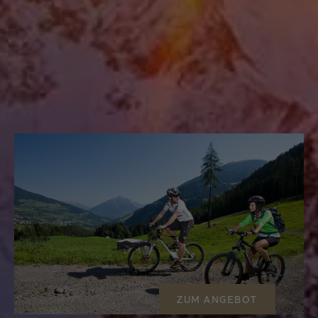
Familienwoche im Hotel
Gundolf
7 Nächte
ab
€ 426,00
p.P.
ZUM ANGEBOT