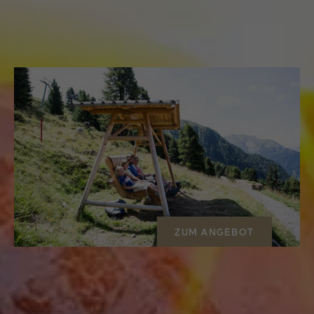
3 Nächte
ab
€ 360,00
p.P.
ZUM ANGEBOT
03.07.2026 - 18.10.2026