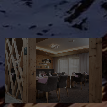
erholsame Wellnessmomente, genussvolle
Kulinarik, herzliche Gastfreundschaft und echte
Naturerlebnisse – eingebettet in die
beeindruckende Bergwelt des Pitztals.
Panoramablick? Natürlich inklusive.
ZUR VERWÖHNPENSION