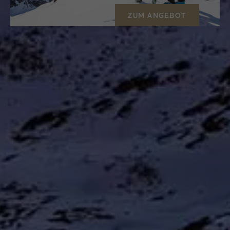
ZUM ANGEBOT
03.01.2027 - 10.01.2027
Dreikönigswoche
7 Nächte
ab
€ 950,00
p.P.
GENUSSMOMENTE
Gundolf-Verwöhnpension
Ein Urlaub im Wohlfühlhotel Gundolf ist mehr als
nur ein Aufenthalt – es ist euer persönliches
Wohlfühlzuhause auf Zeit. Freut euch auf